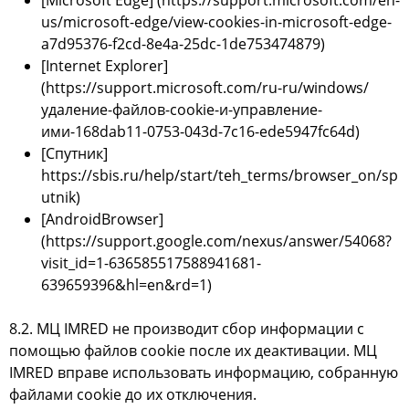
us/microsoft-edge/view-cookies-in-microsoft-edge-
a7d95376-f2cd-8e4a-25dc-1de753474879
)
[Internet Explorer]
(
https://support.microsoft.com/ru-ru/windows/
удаление-файлов-cookie-и-управление-
ими-168dab11-0753-043d-7c16-ede5947fc64d
)
[Спутник]
https://sbis.ru/help/start/teh_terms/browser_on/sp
utnik
)
[AndroidBrowser]
(
https://support.google.com/nexus/answer/54068?
visit_id=1-636585517588941681-
639659396&hl=en&rd=1
)
8.2. МЦ IMRED не производит сбор информации с
помощью файлов cookie после их деактивации. МЦ
IMRED вправе использовать информацию, собранную
файлами cookie до их отключения.