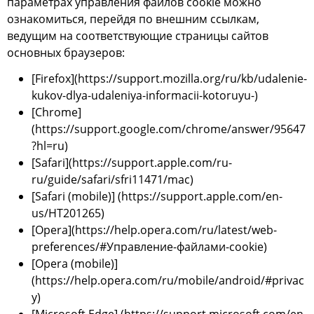
параметрах управления файлов cookie можно
ознакомиться, перейдя по внешним ссылкам,
ведущим на соответствующие страницы сайтов
основных браузеров:
[Firefox](
https://support.mozilla.org/ru/kb/udalenie-
kukov-dlya-udaleniya-informacii-kotoruyu-
)
[Chrome]
(
https://support.google.com/chrome/answer/95647
?hl=ru
)
[Safari](
https://support.apple.com/ru-
ru/guide/safari/sfri11471/mac
)
[Safari (mobile)] (
https://support.apple.com/en-
us/HT201265
)
[Opera](
https://help.opera.com/ru/latest/web-
preferences/#Управление-файлами-cookie
)
[Opera (mobile)]
(
https://help.opera.com/ru/mobile/android/#privac
y
)
[Microsoft Edge] (
https://support.microsoft.com/en-