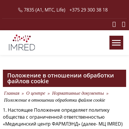
Skip
7835 (A1, MTC, Life)
+375 29 300 38 18
to
content
медицинский центр
центр МРТ, хирургический центр
Положение в отношении обработки
файлов cookie
Главная
»
О центре
»
Нормативные документы
»
Положение в отношении обработки файлов cookie
1. Настоящее Положение определяет политику
общества с ограниченной ответственностью
«Медицинский центр ФАРМЛЭНД» (далее- МЦ IMRED)