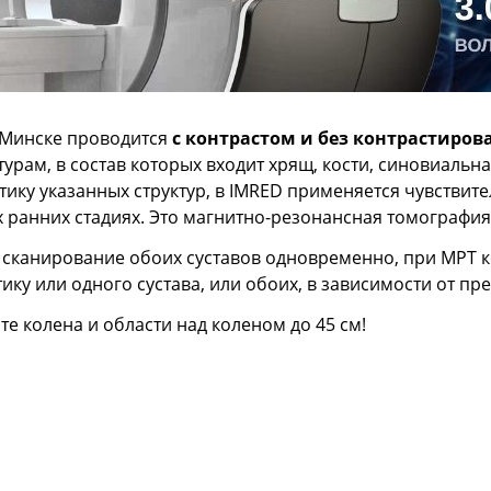
 Минске проводится
с контрастом и без контрастиров
турам, в состав которых входит хрящ, кости, синовиаль
тику указанных структур, в IMRED применяется чувствит
ранних стадиях. Это магнитно-резонансная томография 
 сканирование обоих суставов одновременно, при МРТ к
ку или одного сустава, или обоих, в зависимости от пр
е колена и области над коленом до 45 см!