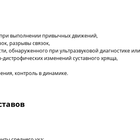
 при выполнении привычных движений,
зок, разрывы связок,
ти, обнаруженного при ультразвуковой диагностике ил
о-дистрофических изменений суставного хряща,
ения, контроль в динамике.
ставов
нты среднего уха;