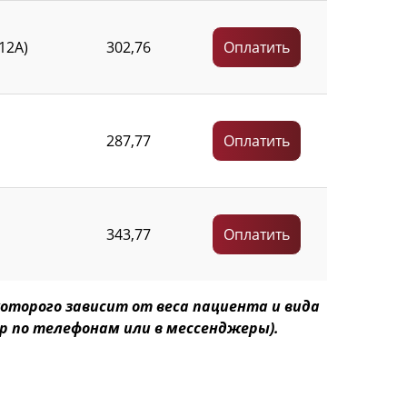
12А)
302,76
Оплатить
287,77
Оплатить
343,77
Оплатить
оторого зависит от веса пациента и вида
р по телефонам или в мессенджеры).