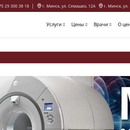
75 29 300 38 18
│
г. Минск, ул. Семашко, 12А
г. Минск, ул.
Услуги
Цены
Врачи
О це