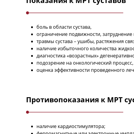
Показания к МРТ суставов
боль в области сустава,
ограничение подвижности, затруднение
травмы сустава – ушибы, растяжения свя
наличие избыточного количества жидкос
диагностика «возрастных» дегенеративн
подозрение на онкологический процесс,
оценка эффективности проведенного леч
Противопоказания к МРТ су
наличие кардиостимулятора;
ферромагнитные или электронные импла