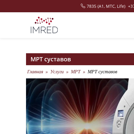
Skip
7835 (A1, MTC, Life)
+3
to
content
медицинский центр
центр МРТ, хирургический центр
МРТ суставов
Главная
»
Услуги
»
МРТ
»
МРТ суставов