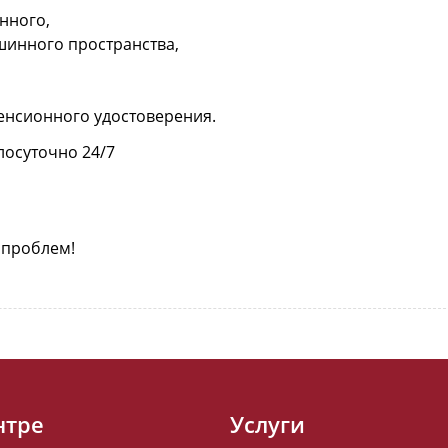
нного,
инного пространства,
енсионного удостоверения.
лосуточно 24/7
 проблем!
нтре
Услуги