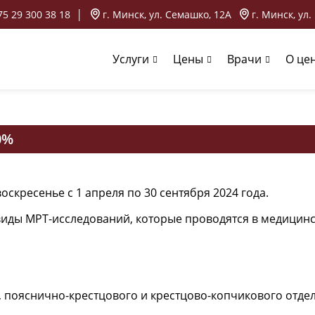
75 29 300 38 18
│
г. Минск, ул. Семашко, 12А
г. Минск, ул.
Услуги
Цены
Врачи
О це
0%
скресенье с 1 апреля по 30 сентября 2024 года.
 виды
МРТ-исследований
, которые проводятся в медицин
 пояснично-крестцового и крестцово-копчикового отдел