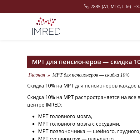
Skip
7835 (A1, MTC, Life)
+3
to
content
медицинский центр
центр МРТ, хирургический центр
МРТ для пенсионеров — скидка 1
Главная
»
МРТ для пенсионеров — скидка 10%
Скидка 10% на МРТ для пенсионеров каждое во
Скидка 10% на МРТ распространяется на все
центре IMRED:
МРТ головного мозга,
МРТ головного мозга с сосудами,
МРТ позвоночника — шейного, грудного,
МРТ суставов рук — плечевого,